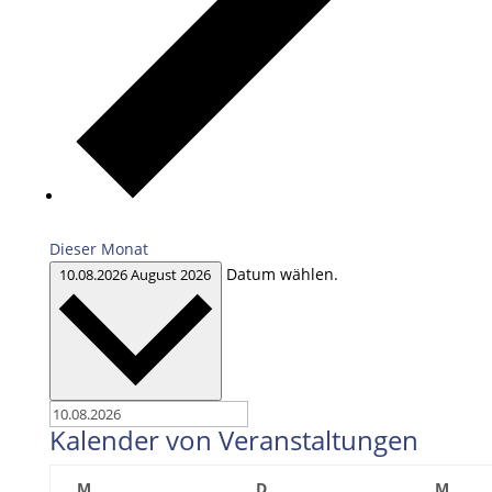
Dieser Monat
Datum wählen.
10.08.2026
August 2026
Kalender von Veranstaltungen
Montag
Dienstag
Mitt
M
D
M