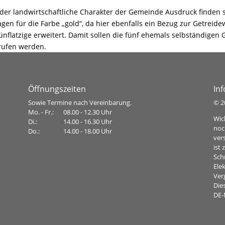
er landwirtschaftliche Charakter der Gemeinde Ausdruck finden s
en für die Farbe „gold“, da hier ebenfalls ein Bezug zur Getreide
 fünflatzige erweitert. Damit sollen die fünf ehemals selbständig
rufen werden.
Öffnungszeiten
In
Sowie Termine nach Vereinbarung.
©
2
Mo. - Fr.:
08.00 - 12.30 Uhr
Wic
Di.:
14.00 - 16.30 Uhr
noc
Do.:
14.00 - 18.00 Uhr
ver
ist
Sch
Ele
Ver
Dies
DE-