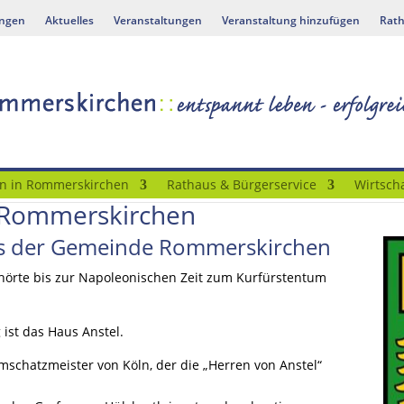
ungen
Aktuelles
Veranstaltungen
Veranstaltung hinzufügen
Rath
n in Rommerskirchen
Rathaus & Bürgerservice
Wirtscha
Rommerskirchen
ns der Gemeinde Rommerskirchen
örte bis zur Napoleonischen Zeit zum Kurfürstentum
ist das Haus Anstel.
mschatzmeister von Köln, der die „Herren von Anstel“