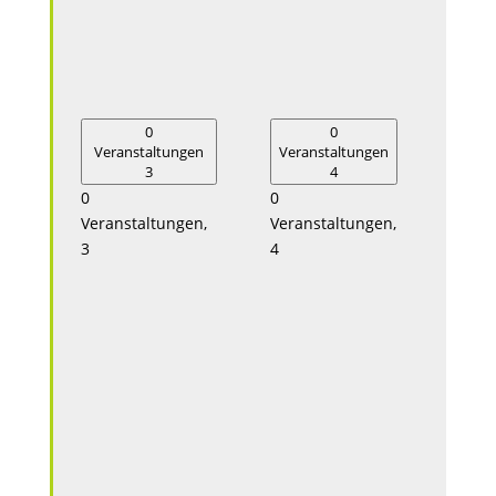
0
0
Veranstaltungen
Veranstaltungen
Vera
3
4
0
0
0
Veranstaltungen,
Veranstaltungen,
Veran
3
4
5