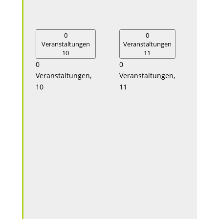
0
0
Veranstaltungen
Veranstaltungen
Vera
10
11
0
0
0
Veranstaltungen,
Veranstaltungen,
Veran
10
11
12