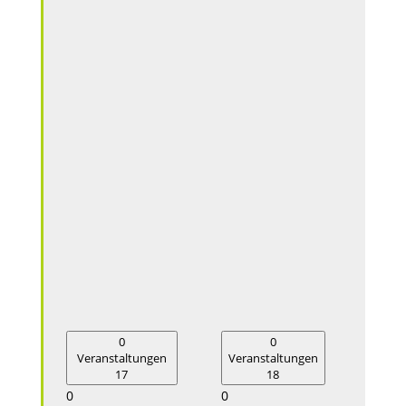
0
0
Veranstaltungen
Veranstaltungen
Vera
17
18
0
0
0