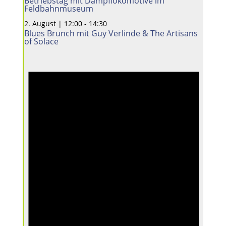
Betriebstag mit Dampflokomotive im
Feldbahnmuseum
2. August | 12:00
-
14:30
Blues Brunch mit Guy Verlinde & The Artisans
of Solace