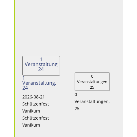
1
Veranstaltung
24
0
1
Veranstaltungen
Vera
Veranstaltung,
24
25
0
0
2026-08-21
Veranstaltungen,
Veran
Schützenfest
25
26
Vanikum
Schützenfest
Vanikum