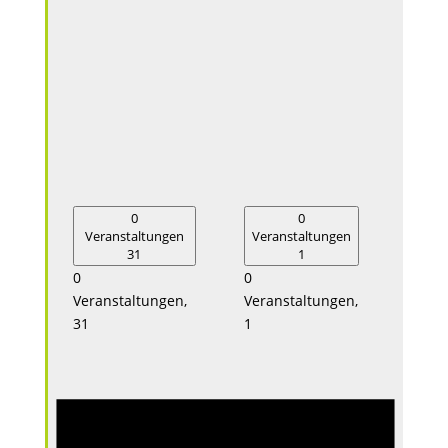
0
0
Veranstaltungen
Veranstaltungen
Vera
31
1
0
0
0
Veranstaltungen,
Veranstaltungen,
Veran
31
1
2