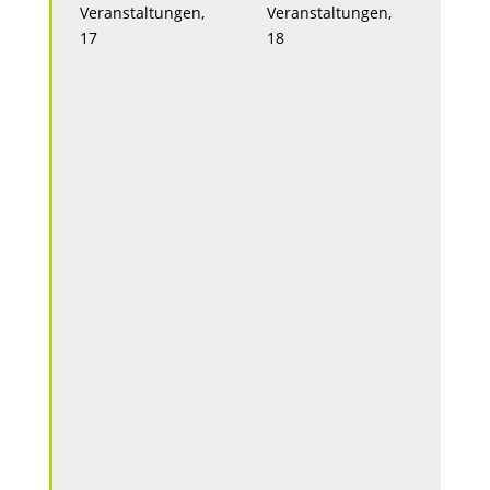
Veranstaltungen,
Veranstaltungen,
Veran
17
18
19