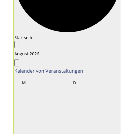
Startseite
Veranstaltungen
August 2026
Kalender von Veranstaltungen
Montag
Dienstag
Mit
M
D
M