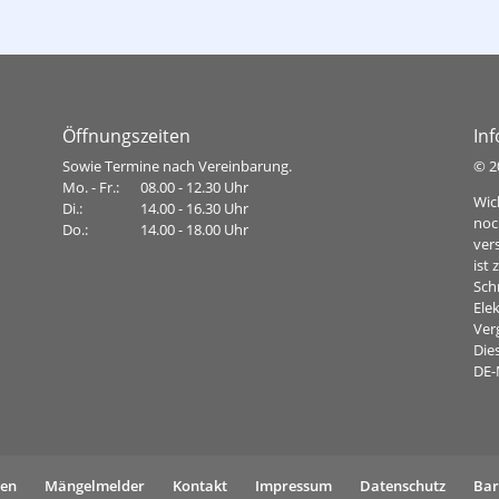
Bürgermeistersprechstunde
Öffnungszeiten
In
Sowie Termine nach Vereinbarung.
©
2
Mo. - Fr.:
08.00 - 12.30 Uhr
Wic
Di.:
14.00 - 16.30 Uhr
noc
Do.:
14.00 - 18.00 Uhr
ver
ist
Sch
Ele
Ver
Dies
DE-
gen
Mängelmelder
Kontakt
Impressum
Datenschutz
Bar