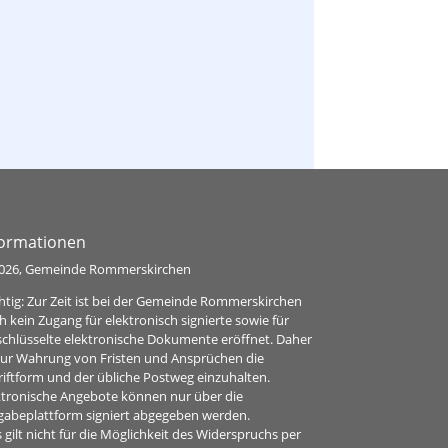
Fachbereich
Wirtschaftsförderung,
Strukturwandel und
Öffentlichkeitsarbeit
formationen
026, Gemeinde Rommerskirchen
htig: Zur Zeit ist bei der Gemeinde Rommerskirchen
h kein Zugang für elektronisch signierte sowie für
schlüsselte elektronische Dokumente eröffnet. Daher
 zur Wahrung von Fristen und Ansprüchen die
riftform und der übliche Postweg einzuhalten.
ktronische Angebote können nur über die
gabeplattform signiert abgegeben werden.
 gilt nicht für die Möglichkeit des Widerspruchs per