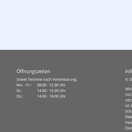
Tiefbauamt
Öffnungszeiten
In
Sowie Termine nach Vereinbarung.
©
2
Mo. - Fr.:
08.00 - 12.30 Uhr
Wic
Di.:
14.00 - 16.30 Uhr
noc
Do.:
14.00 - 18.00 Uhr
ver
ist
Sch
Ele
Ver
Dies