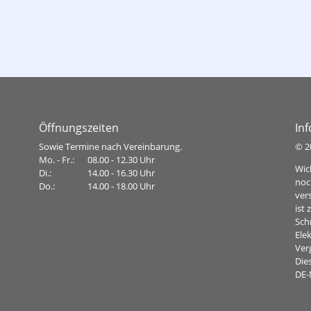
Flüchtlingshilfe
Öffnungszeiten
In
Sowie Termine nach Vereinbarung.
©
2
Mo. - Fr.:
08.00 - 12.30 Uhr
Wic
Di.:
14.00 - 16.30 Uhr
noc
Do.:
14.00 - 18.00 Uhr
ver
ist
Sch
Ele
Ver
Dies
DE-