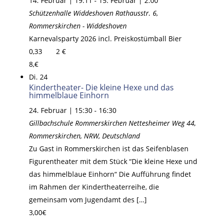
14. Februar | 19:11
-
15. Februar | 2:00
Schützenhalle Widdeshoven
Rathausstr. 6,
Rommerskirchen - Widdeshoven
Karnevalsparty 2026 incl. Preiskostümball Bier
0,33 2 €
8,€
Di.
24
Kindertheater- Die kleine Hexe und das
himmelblaue Einhorn
24. Februar | 15:30
-
16:30
Gillbachschule Rommerskirchen
Nettesheimer Weg 44,
Rommerskirchen, NRW, Deutschland
Zu Gast in Rommerskirchen ist das Seifenblasen
Figurentheater mit dem Stück “Die kleine Hexe und
das himmelblaue Einhorn“ Die Aufführung findet
im Rahmen der Kindertheaterreihe, die
gemeinsam vom Jugendamt des […]
3,00€