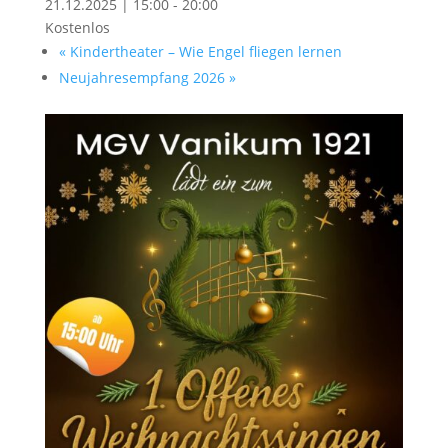
21.12.2025 | 15:00
-
20:00
Kostenlos
«
Kindertheater – Wie Engel fliegen lernen
Neujahresempfang 2026
»