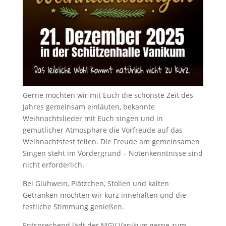
Gerne möchten wir mit Euch die schönste Zeit des
Jahres gemeinsam einläuten, bekannte
Weihnachtslieder mit Euch singen und in
gemütlicher Atmosphäre die Vorfreude auf das
Weihnachtsfest teilen. Die Freude am gemeinsamen
Singen steht im Vordergrund – Notenkenntnisse sind
nicht erforderlich.
Bei Glühwein, Plätzchen, Stollen und kalten
Getränken möchten wir kurz innehalten und die
festliche Stimmung genießen.
Entsprechend lädt der MGV Vanikum gerne zum