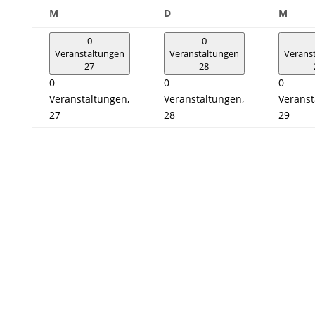
Montag
Dienstag
Mitt
M
D
M
0
0
Veranstaltungen
Veranstaltungen
Verans
27
28
0
0
0
Veranstaltungen,
Veranstaltungen,
Veranst
27
28
29