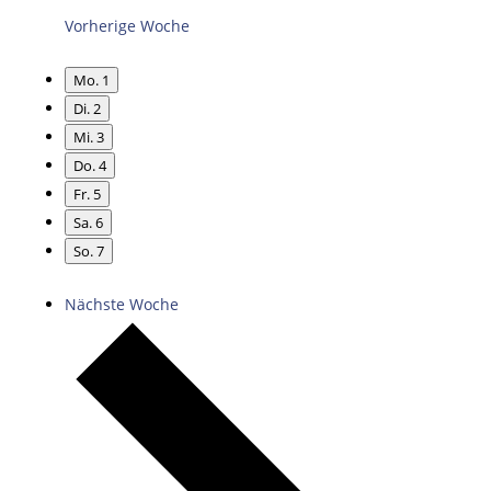
Vorherige Woche
Mo.
1
Di.
2
Mi.
3
Do.
4
Fr.
5
Sa.
6
So.
7
Nächste Woche