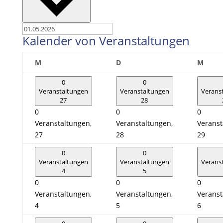
Kalender von Veranstaltungen
Montag
Dienstag
Mitt
M
D
M
0
0
Veranstaltungen
Veranstaltungen
Verans
27
28
0
0
0
Veranstaltungen,
Veranstaltungen,
Veranst
27
28
29
0
0
Veranstaltungen
Veranstaltungen
Verans
4
5
0
0
0
Veranstaltungen,
Veranstaltungen,
Veranst
4
5
6