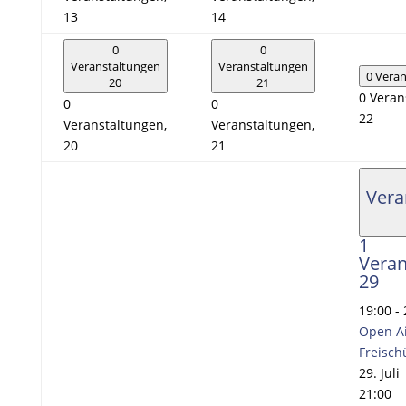
13
14
0
0
Veranstaltungen
Veranstaltungen
0 Vera
20
21
0 Veran
0
0
22
Veranstaltungen,
Veranstaltungen,
20
21
Vera
1
Veran
29
19:00
-
Open Ai
Freisch
29. Juli
21:00