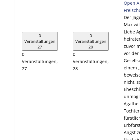
Open Ai
Freisch
Der Jäg
Max wil
Liebe A
0
0
heirate
Veranstaltungen
Veranstaltungen
zuvor m
27
28
vor der
0
0
Gesells
Veranstaltungen,
Veranstaltungen,
einem 
27
28
beweisen
nicht, s
Ehesch
unmögl
Agathe 
Tochter
fürstli
Erbförs
Angst z
lässt s