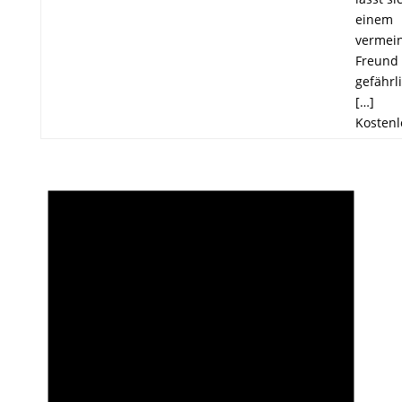
einem
vermein
Freund
gefährl
[…]
Kostenl