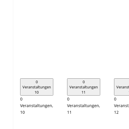
0
0
Veranstaltungen
Veranstaltungen
Verans
10
11
0
0
0
Veranstaltungen,
Veranstaltungen,
Veranst
10
11
12