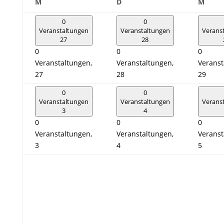
Montag
Dienstag
Mitt
M
D
M
0
0
Veranstaltungen
Veranstaltungen
Verans
27
28
0
0
0
Veranstaltungen,
Veranstaltungen,
Veranst
27
28
29
0
0
Veranstaltungen
Veranstaltungen
Verans
3
4
0
0
0
Veranstaltungen,
Veranstaltungen,
Veranst
3
4
5