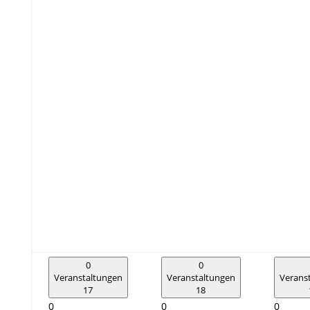
0
0
Veranstaltungen
Veranstaltungen
Verans
17
18
0
0
0