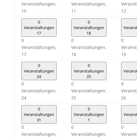
Veranstaltungen,
Veranstaltungen,
Veranst
10
11
12
0
0
Veranstaltungen
Veranstaltungen
Verans
17
18
0
0
0
Veranstaltungen,
Veranstaltungen,
Veranst
17
18
19
0
0
Veranstaltungen
Veranstaltungen
Verans
24
25
0
0
0
Veranstaltungen,
Veranstaltungen,
Veranst
24
25
26
0
0
Veranstaltungen
Veranstaltungen
Verans
31
1
0
0
0
Veranstaltungen,
Veranstaltungen,
Veranst