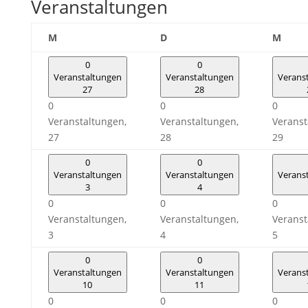
Veranstaltungen
Montag
Dienstag
Mitt
M
D
M
0
0
Veranstaltungen
Veranstaltungen
Verans
27
28
0
0
0
Veranstaltungen,
Veranstaltungen,
Veranst
27
28
29
0
0
Veranstaltungen
Veranstaltungen
Verans
3
4
0
0
0
Veranstaltungen,
Veranstaltungen,
Veranst
3
4
5
0
0
Veranstaltungen
Veranstaltungen
Verans
10
11
0
0
0