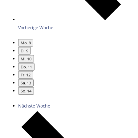
Vorherige Woche
Mo.
8
Di.
9
Mi.
10
Do.
11
Fr.
12
Sa.
13
So.
14
Nächste Woche