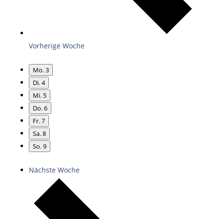
Vorherige Woche
Mo.
3
Di.
4
Mi.
5
Do.
6
Fr.
7
Sa.
8
So.
9
Nächste Woche