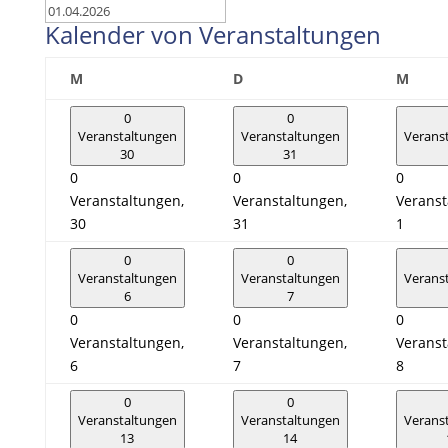
Kalender von Veranstaltungen
Montag
Dienstag
Mitt
M
D
M
0
0
Veranstaltungen
Veranstaltungen
Verans
30
31
0
0
0
Veranstaltungen,
Veranstaltungen,
Veranst
30
31
1
0
0
Veranstaltungen
Veranstaltungen
Verans
6
7
0
0
0
Veranstaltungen,
Veranstaltungen,
Veranst
6
7
8
0
0
Veranstaltungen
Veranstaltungen
Verans
13
14