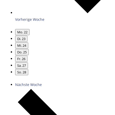
Vorherige Woche
Mo.
22
Di.
23
Mi.
24
Do.
25
Fr.
26
Sa.
27
So.
28
Nächste Woche