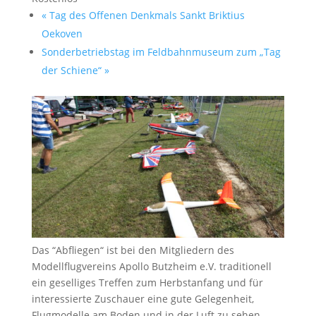
«
Tag des Offenen Denkmals Sankt Briktius
Oekoven
Sonderbetriebstag im Feldbahnmuseum zum „Tag
der Schiene“
»
Das “Abfliegen“ ist bei den Mitgliedern des
Modellflugvereins Apollo Butzheim e.V. traditionell
ein geselliges Treffen zum Herbstanfang und für
interessierte Zuschauer eine gute Gelegenheit,
Flugmodelle am Boden und in der Luft zu sehen.