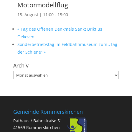
Motormodellflug
15. August | 11:00
-
15:00
«
Tag des Offenen Denkmals Sankt Briktius
Oekoven
Sonderbetriebstag im Feldbahnmuseum zum „Tag
der Schiene“
»
Archiv
Archiv
Gemeinde Rommerskirchen
Rathaus / Bahnstraße 51
41569 Rommerskirchen