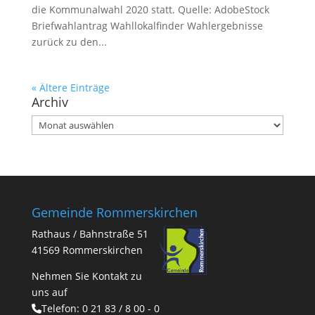
die Kommunalwahl 2020 statt. Quelle: AdobeStock
Briefwahlantrag Wahllokalfinder Wahlergebnisse
zurück zu den...
« Ältere Einträge
Archiv
Archiv
Gemeinde Rommerskirchen
Rathaus / Bahnstraße 51
41569 Rommerskirchen
Nehmen Sie Kontakt zu
uns auf
Telefon:
0 21 83 / 8 00 - 0