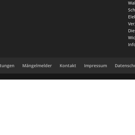
Wah
Sch
Ele
Ver
Die
Wid
Inf
ltungen
Mängelmelder
Kontakt
Impressum
Datensch