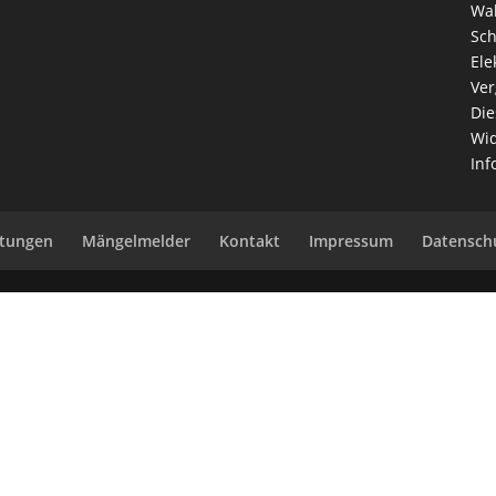
Wah
Sch
Ele
Ver
Die
Wid
Inf
ltungen
Mängelmelder
Kontakt
Impressum
Datensch