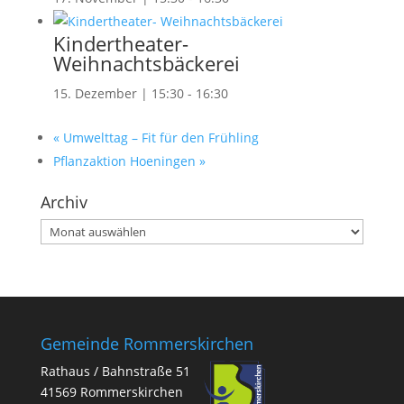
Kindertheater-
Weihnachtsbäckerei
15. Dezember | 15:30
-
16:30
«
Umwelttag – Fit für den Frühling
Pflanzaktion Hoeningen
»
Archiv
Archiv
Gemeinde Rommerskirchen
Rathaus / Bahnstraße 51
41569 Rommerskirchen