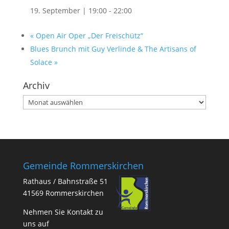
19. September | 19:00
-
22:00
«
Open Air Oper „Der Freischütz“
Blues Brunch mit Guy Verlinde & The Artisans of
Solace
»
Archiv
Archiv
Gemeinde Rommerskirchen
Rathaus / Bahnstraße 51
41569 Rommerskirchen
Nehmen Sie Kontakt zu
uns auf