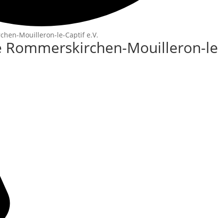
hen-Mouilleron-le-Captif e.V.
e Rommerskirchen-Mouilleron-le