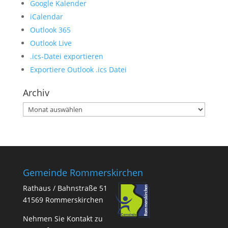
Google Kalender
iCalendar
Outlook 365
Outlook Live
.ics-Datei exportieren
Exportiere Outlook .ics Datei
Archiv
Archiv
Gemeinde Rommerskirchen
Rathaus / Bahnstraße 51
41569 Rommerskirchen
Nehmen Sie Kontakt zu