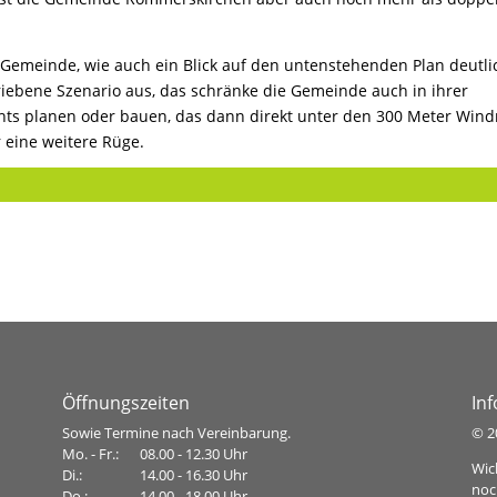
r Gemeinde, wie auch ein Blick auf den untenstehenden Plan deutli
riebene Szenario aus, das schränke die Gemeinde auch in ihrer
ichts planen oder bauen, das dann direkt unter den 300 Meter Win
r eine weitere Rüge.
Öffnungszeiten
In
Sowie Termine nach Vereinbarung.
©
2
Mo. - Fr.:
08.00 - 12.30 Uhr
Wic
Di.:
14.00 - 16.30 Uhr
noc
Do.:
14.00 - 18.00 Uhr