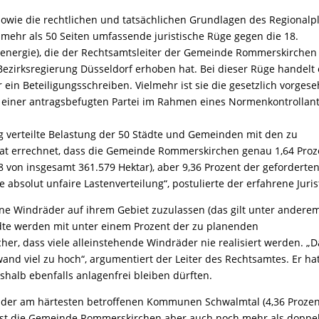
sowie die rechtlichen und tatsächlichen Grundlagen des Regionalp
 mehr als 50 Seiten umfassende juristische Rüge gegen die 18.
energie), die der Rechtsamtsleiter der Gemeinde Rommerskirchen
Bezirksregierung Düsseldorf erhoben hat. Bei dieser Rüge handelt 
ein Beteiligungsschreiben. Vielmehr ist sie die gesetzlich vorges
einer antragsbefugten Partei im Rahmen eines Normenkontrollan
g verteilte Belastung der 50 Städte und Gemeinden mit den zu
at errechnet, dass die Gemeinde Rommerskirchen genau 1,64 Proz
 von insgesamt 361.579 Hektar), aber 9,36 Prozent der geforderte
 absolut unfaire Lastenverteilung“, postulierte der erfahrene Juris
ne Windräder auf ihrem Gebiet zuzulassen (das gilt unter andere
ädte werden mit unter einem Prozent der zu planenden
cher, dass viele alleinstehende Windräder nie realisiert werden. „D
wand viel zu hoch“, argumentiert der Leiter des Rechtsamtes. Er ha
eshalb ebenfalls anlagenfrei bleiben dürften.
i der am härtesten betroffenen Kommunen Schwalmtal (4,36 Prozen
 „ist die Gemeinde Rommerskirchen aber auch noch mehr als doppel