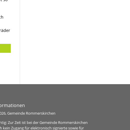
ch
dräder
formationen
026, Gemeinde Rommerskirchen
htig: Zur Zeit ist bei der Gemeinde Rommerskirchen
h kein Zugang für elektronisch signierte sowie für