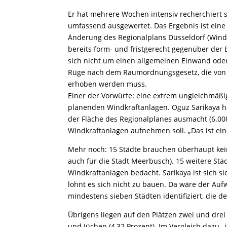
Er hat mehrere Wochen intensiv recherchiert 
umfassend ausgewertet. Das Ergebnis ist eine
Änderung des Regionalplans Düsseldorf (Wind
bereits form- und fristgerecht gegenüber der 
sich nicht um einen allgemeinen Einwand oder 
Rüge nach dem Raumordnungsgesetz, die von 
erhoben werden muss.
Einer der Vorwürfe: eine extrem ungleichmäßi
planenden Windkraftanlagen. Oguz Sarikaya h
der Fläche des Regionalplanes ausmacht (6.008
Windkraftanlagen aufnehmen soll. „Das ist eine
Mehr noch: 15 Städte brauchen überhaupt kei
auch für die Stadt Meerbusch). 15 weitere St
Windkraftanlagen bedacht. Sarikaya ist sich si
lohnt es sich nicht zu bauen. Da wäre der Auf
mindestens sieben Städten identifiziert, die d
Übrigens liegen auf den Plätzen zwei und dre
und Jüchen (4,32 Prozent). Im Vergleich dazu