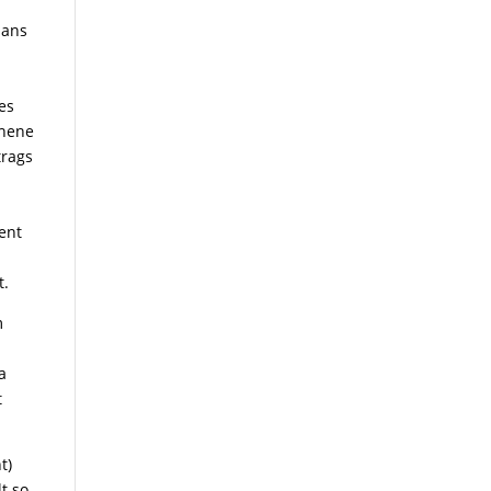
lans
es
ehene
trags
ent
n
t.
m
a
t
t)
t so