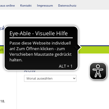
aus online
Kontakt
Impressum
Datenschutz
ft
Bauen & Umwelt
Archiv
Archiv
18.