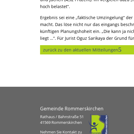
hoch belastet“.
Ergebnis sei eine „faktische Umzingelung“ de
macht. Das löse nicht nur das eingangs besch
künftigen Planungshoheit ein. „Die kann ja n
liegt …“. Für Jurist Oguz Sarikaya der Grund fü
zurück zu den aktuellen Mitteilungen
Gemeinde Rommerskirchen
Rathaus / Bahnstraße 51
41569 Rommerskirchen
Nehmen Sie Kontakt zu