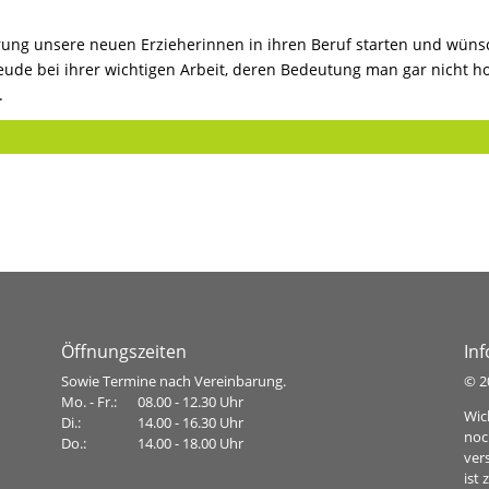
erung unsere neuen Erzieherinnen in ihren Beruf starten und wün
reude bei ihrer wichtigen Arbeit, deren Bedeutung man gar nicht h
.
Öffnungszeiten
In
Sowie Termine nach Vereinbarung.
©
2
Mo. - Fr.:
08.00 - 12.30 Uhr
Wic
Di.:
14.00 - 16.30 Uhr
noc
Do.:
14.00 - 18.00 Uhr
ver
ist