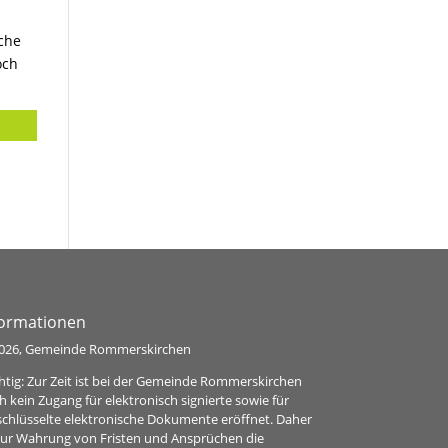
sche
och
formationen
026, Gemeinde Rommerskirchen
htig: Zur Zeit ist bei der Gemeinde Rommerskirchen
h kein Zugang für elektronisch signierte sowie für
schlüsselte elektronische Dokumente eröffnet. Daher
 zur Wahrung von Fristen und Ansprüchen die