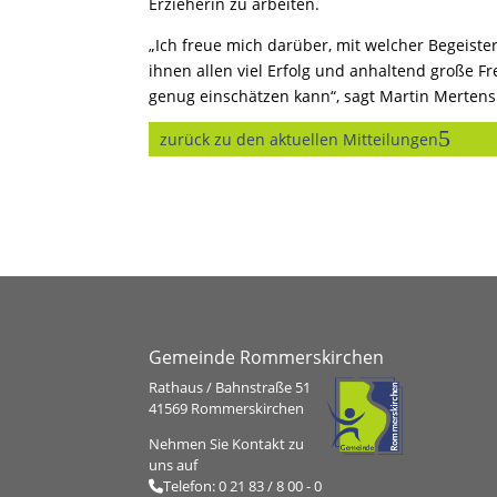
Erzieherin zu arbeiten.
„Ich freue mich darüber, mit welcher Begeist
ihnen allen viel Erfolg und anhaltend große F
genug einschätzen kann“, sagt Martin Mertens
zurück zu den aktuellen Mitteilungen
Gemeinde Rommerskirchen
Rathaus / Bahnstraße 51
41569 Rommerskirchen
Nehmen Sie Kontakt zu
uns auf
Telefon:
0 21 83 / 8 00 - 0