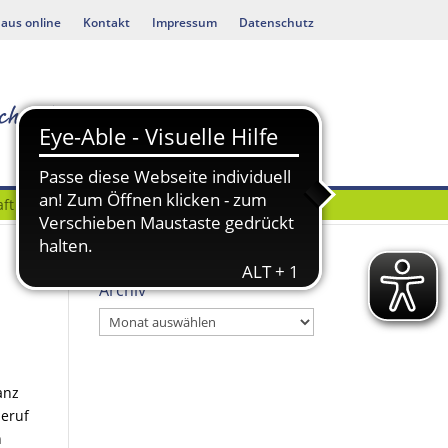
aus online
Kontakt
Impressum
Datenschutz
ft
Bauen & Umwelt
Archiv
Archiv
anz
beruf
n