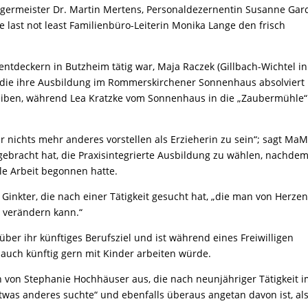
ürgermeister Dr. Martin Mertens, Personaldezernentin Susanne Gar
 last not least Familienbüro-Leiterin Monika Lange den frisch
entdeckern in Butzheim tätig war, Maja Raczek (Gillbach-Wichtel in
ie ihre Ausbildung im Rommerskirchener Sonnenhaus absolviert 
leiben, während Lea Kratzke vom Sonnenhaus in die „Zaubermühle
ar nichts mehr anderes vorstellen als Erzieherin zu sein“; sagt Ma
 gebracht hat, die Praxisintegrierte Ausbildung zu wählen, nachdem
le Arbeit begonnen hatte.
Ginkter, die nach einer Tätigkeit gesucht hat, „die man von Herze
 verändern kann.“
über ihr künftiges Berufsziel und ist während eines Freiwilligen
e auch künftig gern mit Kinder arbeiten würde.
n von Stephanie Hochhäuser aus, die nach neunjähriger Tätigkeit 
twas anderes suchte“ und ebenfalls überaus angetan davon ist, al