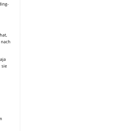
ding-
hat,
“ nach
Maja
 sie
n
im
s