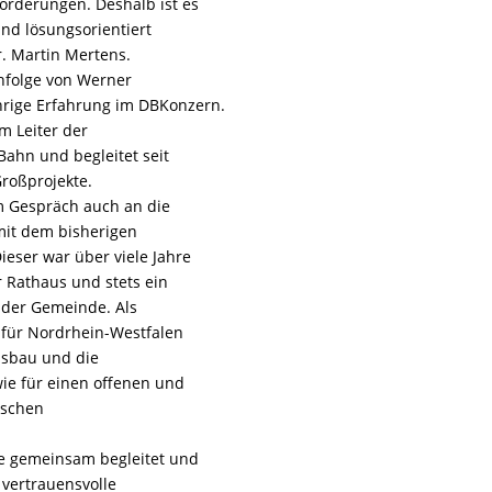
sforderungen. Deshalb ist es
nd lösungsorientiert
. Martin Mertens.
chfolge von Werner
ährige Erfahrung im DBKonzern.
m Leiter der
Bahn und begleitet seit
Großprojekte.
m Gespräch auch an die
mit dem bisherigen
eser war über viele Jahre
 Rathaus und stets ein
 der Gemeinde. Als
für Nordrhein-Westfalen
usbau und die
ie für einen offenen und
ischen
te gemeinsam begleitet und
 vertrauensvolle