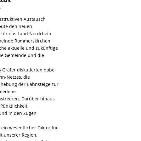
sucht
s
struktiven Austausch
heute den neuen
 für das Land Nordrhein-
Gemeinde Rommerskirchen.
che aktuelle und zukünftige
 die Gemeinde und die
 Gräfer diskutierten dabei
hn-Netzes, die
Anhebung der Bahnsteige zur
chiedene
nstrecken. Darüber hinaus
Pünktlichkeit,
 und in den Zügen
 ein wesentlicher Faktor für
it unserer Region.