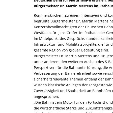
Deutschen Bahn für Nordrhein-Westfalen, be
Bürgermeister Dr. Martin Mertens im Rathau
Rommerskirchen. Zu einem intensiven und kon
begrüßte Bürgermeister Dr. Martin Mertens 
Konzernbevollmächtigten der Deutschen Bahn
Westfalen, Dr. Jens Gräfer, im Rathaus der 
Im Mittelpunkt des Gesprächs standen zahlrei
Infrastruktur- und Mobilitätsprojekte, die für
gesamte Region von großer Bedeutung sind.
Bürgermeister Dr. Martin Mertens und Dr. Jens
unter anderem den weiteren Ausbau des S-Ba
Perspektiven für die Bahnunterführung, die 
Verbesserung der Barrierefreiheit sowie vers
sicherheitsrelevante Themen entlang der Bah
wurden klassische Anliegen der Fahrgäste wie 
Zuverlässigkeit und Sauberkeit an Bahnhöfen
angesprochen.
„Die Bahn ist ein Motor für den Fortschritt und
die wirtschaftliche Stärke und Zukunftsfähigke