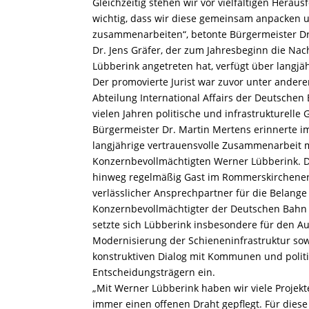
Gleichzeitig stehen wir vor vielfältigen Herau
wichtig, dass wir diese gemeinsam anpacken u
zusammenarbeiten“, betonte Bürgermeister Dr
Dr. Jens Gräfer, der zum Jahresbeginn die Na
Lübberink angetreten hat, verfügt über langj
Der promovierte Jurist war zuvor unter andere
Abteilung International Affairs der Deutschen 
vielen Jahren politische und infrastrukturelle 
Bürgermeister Dr. Martin Mertens erinnerte i
langjährige vertrauensvolle Zusammenarbeit 
Konzernbevollmächtigten Werner Lübberink. Di
hinweg regelmäßig Gast im Rommerskirchener
verlässlicher Ansprechpartner für die Belange
Konzernbevollmächtigter der Deutschen Bahn 
setzte sich Lübberink insbesondere für den A
Modernisierung der Schieneninfrastruktur sow
konstruktiven Dialog mit Kommunen und polit
Entscheidungsträgern ein.
„Mit Werner Lübberink haben wir viele Projek
immer einen offenen Draht gepflegt. Für diese