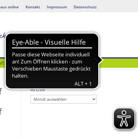
aus online
Kontakt
Impressum
Datenschutz
ft
Bauen & Umwelt
f
Archiv
Archiv
f