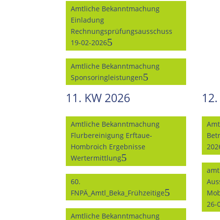
Amtliche Bekanntmachung
Einladung
Rechnungsprüfungsausschuss
19-02-2026
Amtliche Bekanntmachung
Sponsoringleistungen
11. KW 2026
12.
Amtliche Bekanntmachung
Amt
Flurbereinigung Erftaue-
Bet
Hombroich Ergebnisse
202
Wertermittlung
amt
60.
Aus
FNPÄ_Amtl_Beka_Frühzeitige
Mob
26-
Amtliche Bekanntmachung