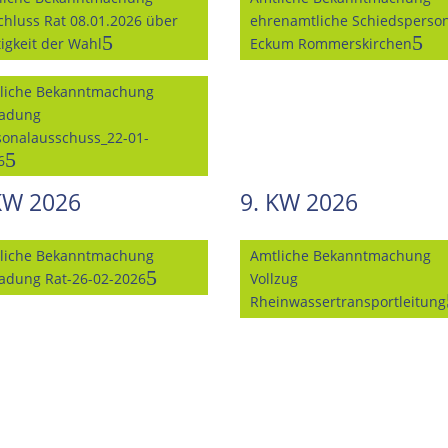
chluss Rat 08.01.2026 über
ehrenamtliche Schiedsperso
tigkeit der Wahl
Eckum Rommerskirchen
liche Bekanntmachung
ladung
sonalausschuss_22-01-
6
KW 2026
9. KW 2026
liche Bekanntmachung
Amtliche Bekanntmachung
ladung Rat-26-02-2026
Vollzug
Rheinwassertransportleitung