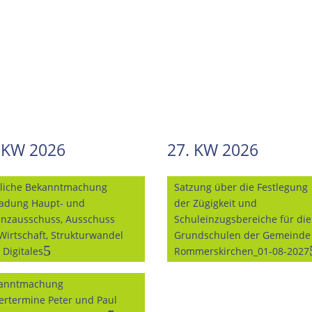
 KW 2026
27. KW 2026
liche Bekanntmachung
Satzung über die Festlegung
ladung Haupt- und
der Zügigkeit und
anzausschuss, Ausschuss
Schuleinzugsbereiche für die
 Wirtschaft, Strukturwandel
Grundschulen der Gemeinde
 Digitales
Rommerskirchen_01-08-2027
anntmachung
lertermine Peter und Paul