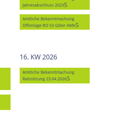
Jahresabschluss 2023
Amtliche Bekanntmachung
Offenlage RO 53 Giller Höfe
16. KW 2026
Amtliche Bekanntmachung
Ratssitzung 23.04.2026