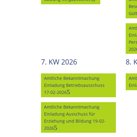
Bes
Gül
Amt
Ein
Per
202
7. KW 2026
8. 
Amtliche Bekanntmachung
Amt
Einladung Betriebsausschuss
Ein
17-02-2026
Amtliche Bekanntmachung
Einladung Ausschuss für
Erziehung und Bildung 19-02-
2026