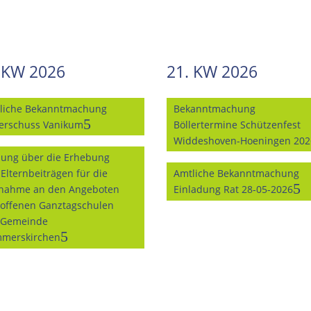
 KW 2026
21. KW 2026
liche Bekanntmachung
Bekanntmachung
lerschuss Vanikum
Böllertermine Schützenfest
Widdeshoven-Hoeningen 202
zung über die Erhebung
 Elternbeiträgen für die
Amtliche Bekanntmachung
lnahme an den Angeboten
Einladung Rat 28-05-2026
 offenen Ganztagschulen
 Gemeinde
merskirchen