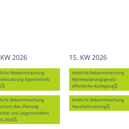
 KW 2026
15. KW 2026
liche Bekanntmachung
Amtliche Bekanntmachung
riebssatzung Eigenbetrieb
Wärmeplanungsgesetz -
6
öffentliche Auslegung
liche Bekanntmachung
Amtliche Bekanntmachung
schuss Bau Planung
Haushaltssatzung
ilität und Liegenschaften
03-2026