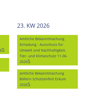
23. KW 2026
Amtliche Bekanntmachung
Einladung - Ausschuss für
6
Umwelt und Nachhaltigkeit,
Tier- und Klimaschutz 11-06-
2026
amtliche Bekanntmachung
Böllern Schützenfest Eckum
2026