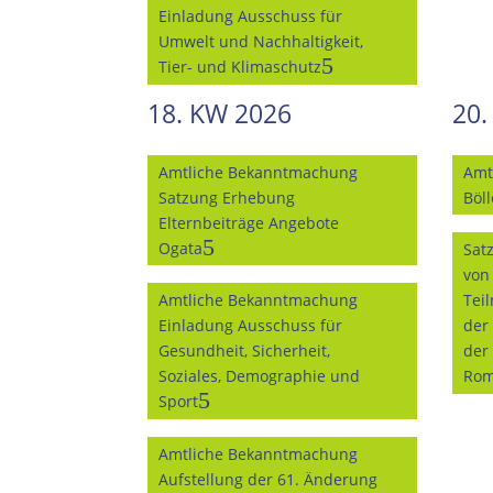
Einladung Ausschuss für
Umwelt und Nachhaltigkeit,
Tier- und Klimaschutz
18. KW 2026
20.
Amtliche Bekanntmachung
Amt
Satzung Erhebung
Böl
Elternbeiträge Angebote
Ogata
Sat
von
Amtliche Bekanntmachung
Tei
Einladung Ausschuss für
der
Gesundheit, Sicherheit,
der
Soziales, Demographie und
Rom
Sport
Amtliche Bekanntmachung
Aufstellung der 61. Änderung