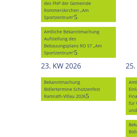
des FNP der Gemeinde
Rommerskirchen „Am
Sportzentrum“
Amtliche Bekanntmachung
Aufstellung des
Bebauungsplans RO 57 „Am
Sportzentrum“
23. KW 2026
25.
Bekanntmachung
Amt
Böllertermine Schützenfest
Ein
Ramrath-Villau 2026
Fin
für
und
Bek
Böl