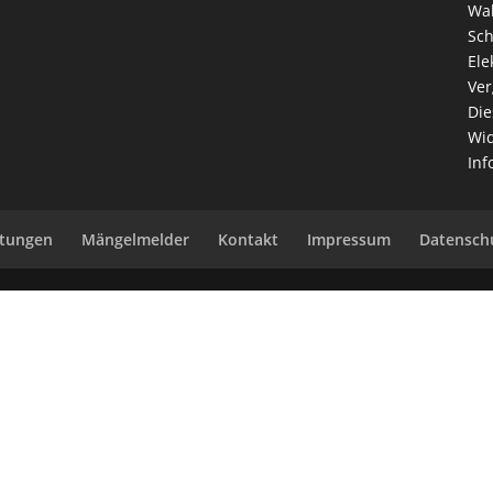
Wah
Sch
Ele
Ver
Die
Wid
Inf
ltungen
Mängelmelder
Kontakt
Impressum
Datensch