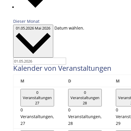
Dieser Monat
Datum wählen.
01.05.2026
Mai 2026
Kalender von Veranstaltungen
Montag
Dienstag
Mitt
M
D
M
0
0
Veranstaltungen
Veranstaltungen
Verans
27
28
0
0
0
Veranstaltungen,
Veranstaltungen,
Veranst
27
28
29